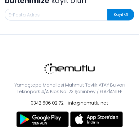
bültenimize
kayıt olun
Kayıt Ol
Yamaçtepe Mahallesi Mahmut Tevfik ATAY Bulvarı
Teknopark 4/A Blok No:123 Şahinbey / GAZİANTEP
0342 606 02 72
-
info@nemutlu.net