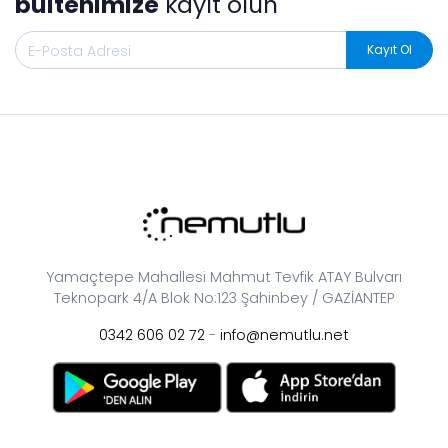
bültenimize
kayıt olun
Kayıt Ol
Yamaçtepe Mahallesi Mahmut Tevfik ATAY Bulvarı
Teknopark 4/A Blok No:123 Şahinbey / GAZİANTEP
0342 606 02 72
-
info@nemutlu.net