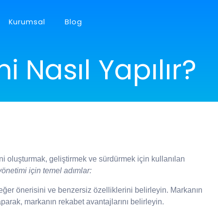
Kurumsal
Blog
 Nasıl Yapılır?
 UYGULAMA
d/IOS Uygulamalar
RET SİSTEMLERİ
l eticaret sistemleri
ini oluşturmak, geliştirmek ve sürdürmek için kullanılan
yönetimi için temel adımlar:
ğer önerisini ve benzersiz özelliklerini belirleyin. Markanın
arak, markanın rekabet avantajlarını belirleyin.