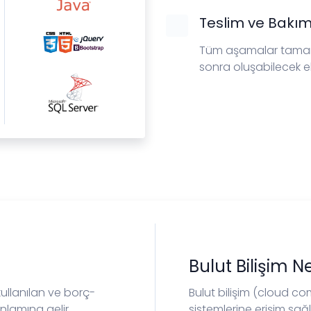
Teslim ve Bakı
Tüm aşamalar tamaml
sonra oluşabilecek ek
Bulut Bilişim N
 kullanılan ve borç-
Bulut bilişim (cloud co
nlamına gelir.
sistemlerine erişim sa