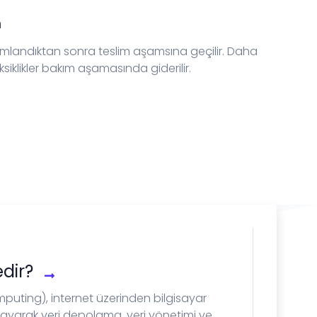
m
andıktan sonra teslim aşamsına geçilir. Daha
siklikler bakım aşamasında giderilir.
edir?
mputing), internet üzerinden bilgisayar
ğlayarak veri depolama, veri yönetimi ve