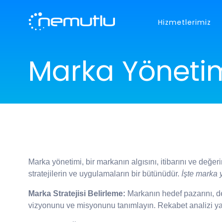
Hizmetlerimiz
ÖZEL YAZILIM GELİŞTİRME
HAKKIMIZDA
Marka Yönetimi
WEB TABANLI YAZILIM
MOBİL
Size özel yazılım çözümleri
Andori
KARİYER
ÇÖZÜMLERİMİZ
WEB TASARIM
E-TİCA
REFERANSLAR
Responsive tasarımlar
Size öze
BANKA BİLGİLERİ
Marka yönetimi, bir markanın algısını, itibarını ve değer
stratejilerin ve uygulamaların bir bütünüdür.
İşte marka 
İLETİŞİM
Marka Stratejisi Belirleme:
Markanın hedef pazarını, de
vizyonunu ve misyonunu tanımlayın. Rekabet analizi yap
info@nemutlu.net