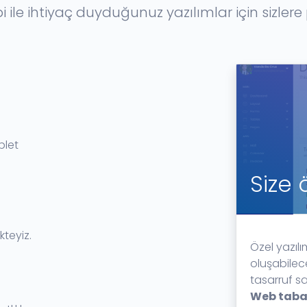
ile ihtiyaç duyduğunuz yazılımlar için sizler
blet
Size 
kteyiz.
Özel yazılım
oluşabilec
tasarruf s
Web taba