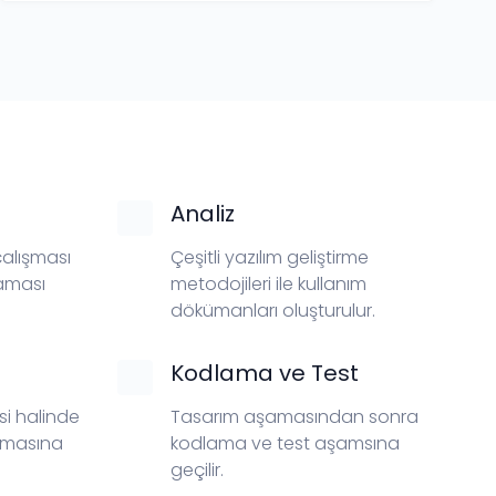
Analiz
 çalışması
Çeşitli yazılım geliştirme
laması
metodojileri ile kullanım
dökümanları oluşturulur.
Kodlama ve Test
si halinde
Tasarım aşamasından sonra
amasına
kodlama ve test aşamsına
geçilir.