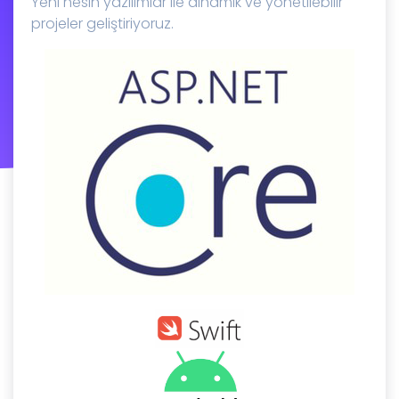
Yeni nesin yazılımlar ile dinamik ve yönetilebilir
projeler geliştiriyoruz.