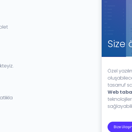
blet
Size 
kteyiz.
Özel yazılım
oluşabilec
tasarruf s
Web taba
atlıkla
teknolojile
sağlayabilir
Bize Ulaşı