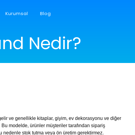
Kurumsal
Blog
nd Nedir?
 UYGULAMA
d/IOS Uygulamalar
RET SİSTEMLERİ
l eticaret sistemleri
ir ve genellikle kitaplar, giyim, ev dekorasyonu ve diğer
ir. Bu modelde, ürünler müşteriler tarafından sipariş
, bu nedenle stok tutma veya ön üretim gerektirmez.