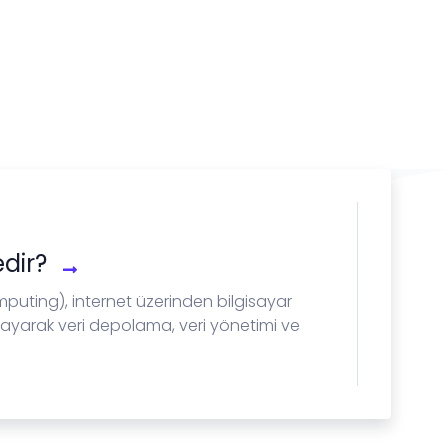
edir?
mputing), internet üzerinden bilgisayar
ğlayarak veri depolama, veri yönetimi ve