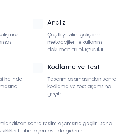
Analiz
 çalışması
Çeşitli yazılım geliştirme
laması
metodojileri ile kullanım
dökümanları oluşturulur.
Kodlama ve Test
si halinde
Tasarım aşamasından sonra
amasına
kodlama ve test aşamsına
geçilir.
m
andıktan sonra teslim aşamsına geçilir. Daha
siklikler bakım aşamasında giderilir.