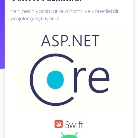
Yeni nesin yazılımlar ile dinamik ve yönetilebilir
projeler geliştiriyoruz.