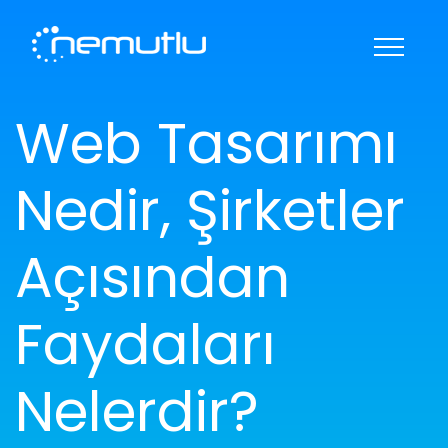
KARİYER
HAKKIMIZDA
Web Tasarımı
REFERANSLAR
BANKA BİLGİLERİ
İLETİŞİM
DESTEK
Nedir, Şirketler
Açısından
Faydaları
Nelerdir?